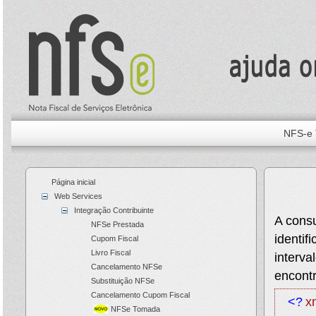
NFS-e 
Página inicial
Web Services
Integração Contribuinte
A consu
NFSe Prestada
identif
Cupom Fiscal
Livro Fiscal
interva
Cancelamento NFSe
encontr
Substituição NFSe
Cancelamento Cupom Fiscal
<?
x
NFSe Tomada