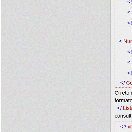
<!
<
<!
<
Num
<!
<
<!
</
Co
O reto
format
</
Lis
consult
<?
x