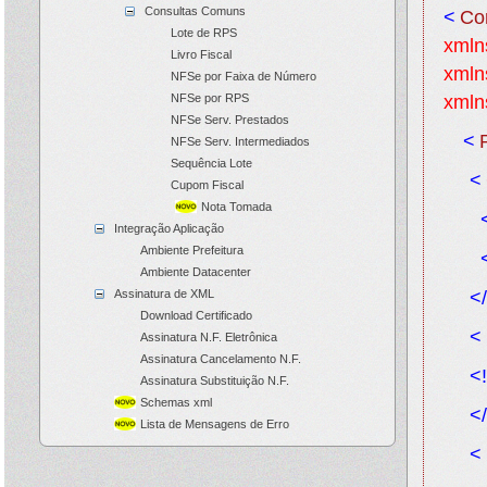
Consultas Comuns
<
Co
Lote de RPS
xmln
Livro Fiscal
xmln
NFSe por Faixa de Número
NFSe por RPS
xmln
NFSe Serv. Prestados
<
NFSe Serv. Intermediados
Sequência Lote
<
Cupom Fiscal
Nota Tomada
Integração Aplicação
Ambiente Prefeitura
Ambiente Datacenter
Assinatura de XML
</
Download Certificado
<
Assinatura N.F. Eletrônica
Assinatura Cancelamento N.F.
<!
Assinatura Substituição N.F.
Schemas xml
</
Lista de Mensagens de Erro
<