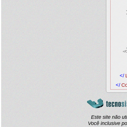
</
</
Co
Este site não u
Você inclusive p