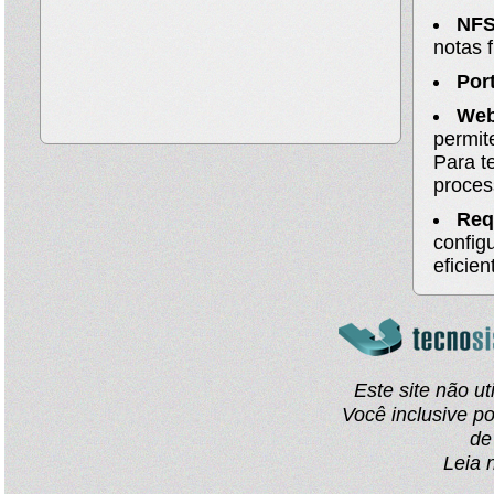
NFS
notas f
Por
Web
permit
Para t
proces
Req
config
eficien
Este site não u
Você inclusive p
de
Leia 